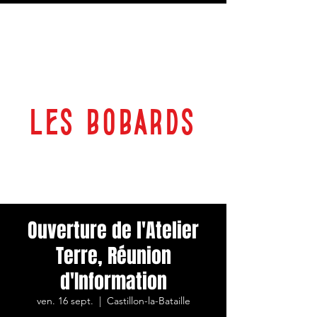
LES BOBARDS
69 RUE PLANTEROSE 33350 CASTILLON LA BATAILLE
ESPACE CULTUREL
Ouverture de l'Atelier
Terre, Réunion
d'Information
ven. 16 sept.
  |  
Castillon-la-Bataille