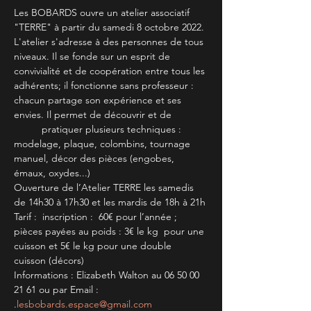
Les BOBARDS ouvre un atelier associatif 
"TERRE" à partir du samedi 8 octobre 2022.
L'atelier s'adresse à des personnes de tous 
niveaux. Il se fonde sur un esprit de 
convivialité et de coopération entre tous les 
adhérents; il fonctionne sans professeur : 
chacun partage son expérience et ses 
envies. Il permet de découvrir et de 
          pratiquer plusieurs techniques : 
modelage, plaque, colombins, tournage 
manuel, décor des pièces (engobes, 
émaux, oxydes...)
Ouverture de l’Atelier TERRE les samedis 
de 14h30 à 17h30 et les mardis de 18h à 21h
Tarif :  inscription :  60€ pour l’année ; 
pièces payées au poids : 3€ le kg  pour une 
cuisson et 5€ le kg pour une double 
cuisson (décors)
Informations : Elizabeth Walton au 06 50 00 
21 61 ou par Email : 
.
lesbobards.espace@gmail.com