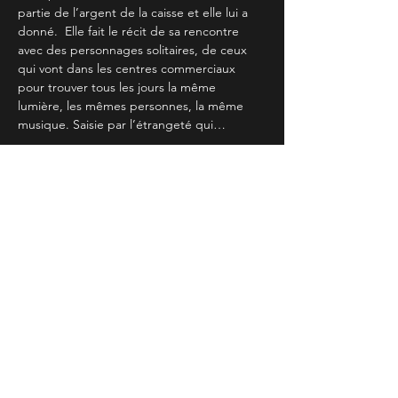
partie de l’argent de la caisse et elle lui a 
donné.  Elle fait le récit de sa rencontre 
avec des personnages solitaires, de ceux 
qui vont dans les centres commerciaux 
pour trouver tous les jours la même 
lumière, les mêmes personnes, la même 
musique. Saisie par l’étrangeté qui…
Read More >
Partager cet évènement
TIENS TOI AU