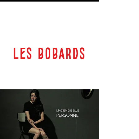
LES BOBARDS
69 RUE PLANTEROSE 33350 CASTILLON LA BATAILLE
ESPACE CULTUREL