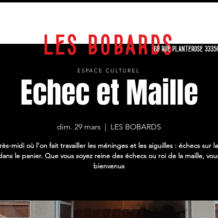
EXPOSITIONS
STAGES
SPECTACLES
CALENDRIER
ARCHIVES
LES BOBARDS
69 RUE PLANTEROSE 3335
ESPACE CULTUREL
Echec et Maille
dim. 29 mars
  |  
LES BOBARDS
ès-midi où l’on fait travailler les méninges et les aiguilles : échecs sur la
dans le panier. Que vous soyez reine des échecs ou roi de la maille, vous
bienvenus