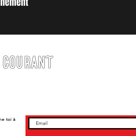
vènement
U COURANT
ne toi à