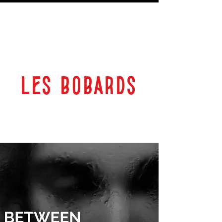
LES BOBARDS
69 RUE PLANTEROSE 33350 CASTILLON LA BATAILLE
ESPACE CULTUREL