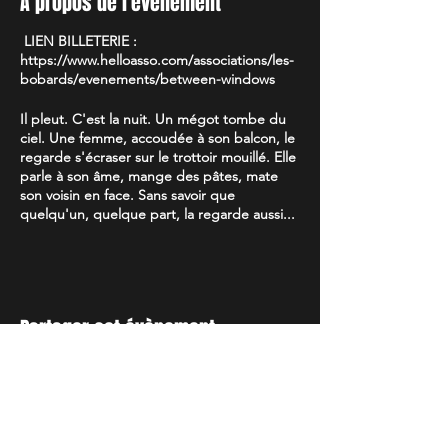
A propos de l'évènement
LIEN BILLETERIE :
https://www.helloasso.com/associations/les-
bobards/evenements/between-windows
Il pleut. C'est la nuit. Un mégot tombe du
ciel. Une femme, accoudée à son balcon, le
regarde s'écraser sur le trottoir mouillé. Elle
parle à son âme, mange des pâtes, mate
son voisin en face. Sans savoir que
quelqu'un, quelque part, la regarde aussi...
L'ouverture des portes est à 19H30 ( petite
restauration et buvette sur place).
Les spectacles sont programmés pour 21h.
Suivant la nécessité de pénombre de
Partager cet évènement
certains spectacles, une performance
pourra être programmée en première
partie.