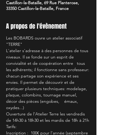
Castillon-la-Bataille, 69 Rue Planterose,
33350 Castillon-la-Bataille, France
A propos de l'évènement
Les BOBARDS ouvre un atelier associatif 
"TERRE"
L'atelier s'adresse à des personnes de tous 
niveaux. Il se fonde sur un esprit de 
convivialité et de coopération entre   tous 
les adhérents; il fonctionne sans professeur: 
chacun partage son expérience et ses 
envies. Il permet de découvrir et de 
pratiquer plusieurs techniques: modelage, 
plaque, colombins, tournage manuel, 
décor des pièces (engobes,    émaux, 
oxydes...)
Ouverture de l’Atelier Terre les vendredis 
de 14h30 à 18h30 et les mardis de 18h à 21h
Tarifs:
Inscription :  100€ pour l’année (septembre 