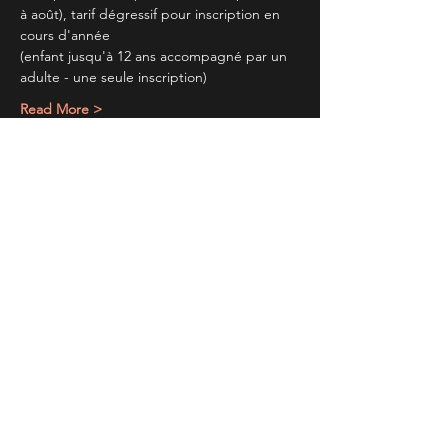
à août), tarif dégressif pour inscription en 
cours d'année
(enfant jusqu'à 12 ans accompagné par un 
adulte - une seule inscription)
Read More >
Partager cet évènement
TIENS TOI AU
COURANT