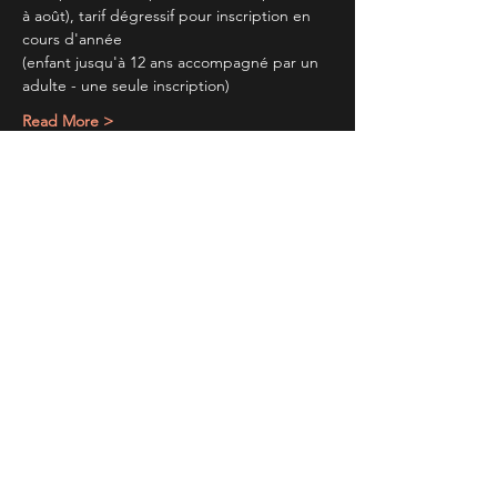
à août), tarif dégressif pour inscription en 
cours d'année
(enfant jusqu'à 12 ans accompagné par un 
adulte - une seule inscription)
Read More >
Partager cet évènement
TIENS TOI AU
COURANT