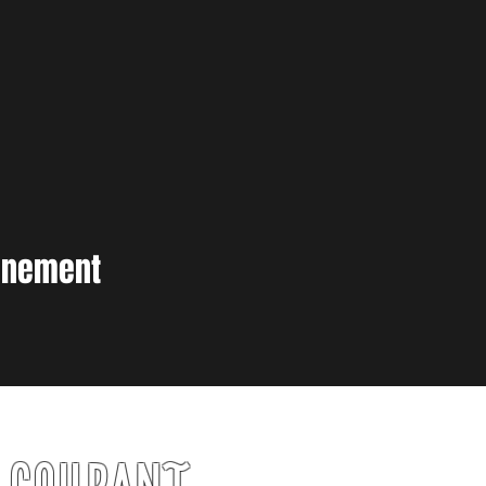
vènement
U COURANT