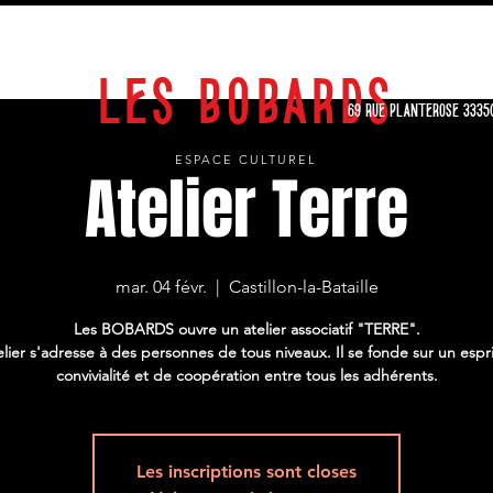
EXPOSITIONS
STAGES
SPECTACLES
CALENDRIER
ARCHIVES
LES BOBARDS
69 RUE PLANTEROSE 3335
ESPACE CULTUREL
Atelier Terre
mar. 04 févr.
  |  
Castillon-la-Bataille
Les BOBARDS ouvre un atelier associatif "TERRE".
elier s'adresse à des personnes de tous niveaux. Il se fonde sur un espr
convivialité et de coopération entre tous les adhérents.
Les inscriptions sont closes