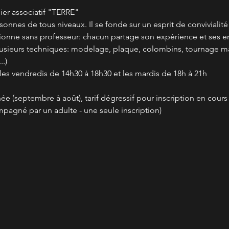
er associatif "TERRE"
rsonnes de tous niveaux. Il se fonde sur un esprit de convivialit
ctionne sans professeur: chacun partage son expérience et ses en
plusieurs techniques: modelage, plaque, colombins, tournage m
.)
 les vendredis de 14h30 à 18h30 et les mardis de 18h à 21h
nnée (septembre à août), tarif dégressif pour inscription en cour
mpagné par un adulte - une seule inscription)