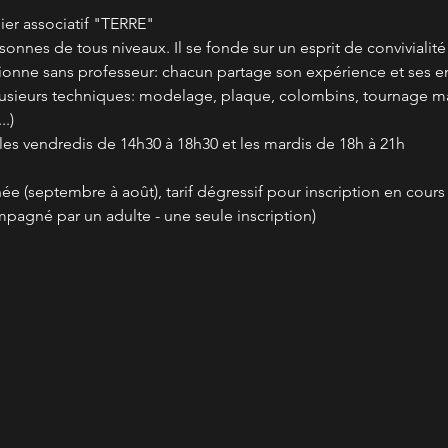
er associatif "TERRE"
rsonnes de tous niveaux. Il se fonde sur un esprit de convivialit
ctionne sans professeur: chacun partage son expérience et ses en
plusieurs techniques: modelage, plaque, colombins, tournage m
.)
 les vendredis de 14h30 à 18h30 et les mardis de 18h à 21h
nnée (septembre à août), tarif dégressif pour inscription en cour
mpagné par un adulte - une seule inscription)