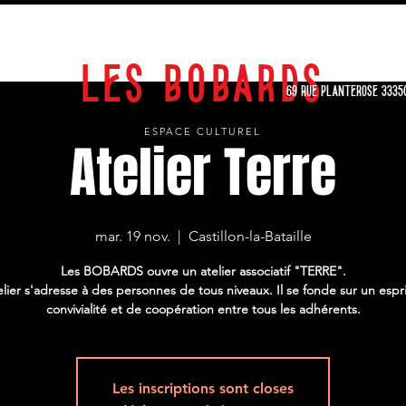
EXPOSITIONS
STAGES
SPECTACLES
CALENDRIER
ARCHIVES
LES BOBARDS
69 RUE PLANTEROSE 3335
ESPACE CULTUREL
Atelier Terre
mar. 19 nov.
  |  
Castillon-la-Bataille
Les BOBARDS ouvre un atelier associatif "TERRE".
elier s'adresse à des personnes de tous niveaux. Il se fonde sur un espr
convivialité et de coopération entre tous les adhérents.
Les inscriptions sont closes