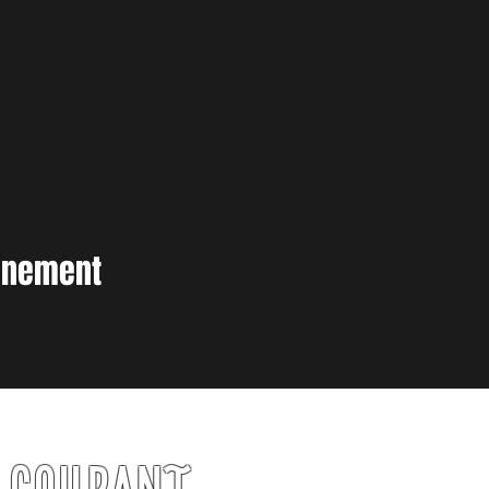
vènement
U COURANT