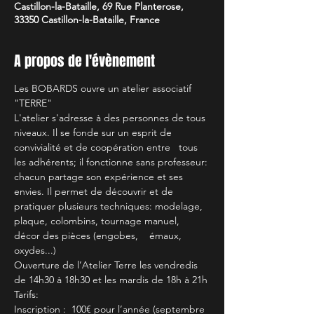
Castillon-la-Bataille, 69 Rue Planterose,
33350 Castillon-la-Bataille, France
A propos de l'évènement
Les BOBARDS ouvre un atelier associatif 
"TERRE"
L'atelier s'adresse à des personnes de tous 
niveaux. Il se fonde sur un esprit de 
convivialité et de coopération entre   tous 
les adhérents; il fonctionne sans professeur: 
chacun partage son expérience et ses 
envies. Il permet de découvrir et de 
pratiquer plusieurs techniques: modelage, 
plaque, colombins, tournage manuel, 
décor des pièces (engobes,    émaux, 
oxydes...)
Ouverture de l’Atelier Terre les vendredis 
de 14h30 à 18h30 et les mardis de 18h à 21h
Tarifs:
Inscription :  100€ pour l’année (septembre 