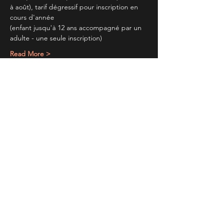
à août), tarif dégressif pour inscription en 
cours d'année
(enfant jusqu'à 12 ans accompagné par un 
adulte - une seule inscription)
Read More >
Partager cet évènement
TIENS TOI AU
COURANT