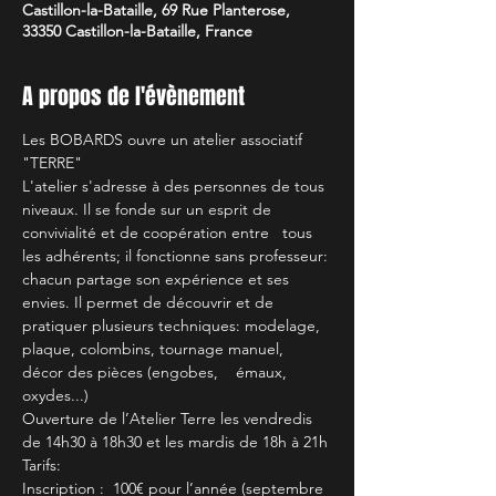
Castillon-la-Bataille, 69 Rue Planterose,
33350 Castillon-la-Bataille, France
A propos de l'évènement
Les BOBARDS ouvre un atelier associatif 
"TERRE"
L'atelier s'adresse à des personnes de tous 
niveaux. Il se fonde sur un esprit de 
convivialité et de coopération entre   tous 
les adhérents; il fonctionne sans professeur: 
chacun partage son expérience et ses 
envies. Il permet de découvrir et de 
pratiquer plusieurs techniques: modelage, 
plaque, colombins, tournage manuel, 
décor des pièces (engobes,    émaux, 
oxydes...)
Ouverture de l’Atelier Terre les vendredis 
de 14h30 à 18h30 et les mardis de 18h à 21h
Tarifs:
Inscription :  100€ pour l’année (septembre 