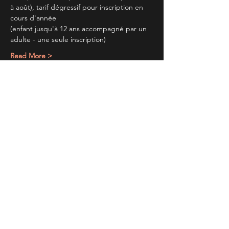
à août), tarif dégressif pour inscription en 
cours d'année
(enfant jusqu'à 12 ans accompagné par un 
adulte - une seule inscription)
Read More >
Partager cet évènement
TIENS TOI AU
COURANT