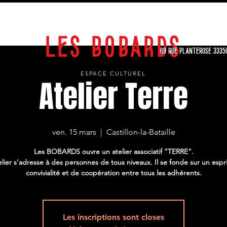
EXPOSITIONS
STAGES
SPECTACLES
CALENDRIER
ARCHIVES
LES BOBARDS
69 RUE PLANTEROSE 3335
ESPACE CULTUREL
Atelier Terre
ven. 15 mars
  |  
Castillon-la-Bataille
Les BOBARDS ouvre un atelier associatif "TERRE".
elier s'adresse à des personnes de tous niveaux. Il se fonde sur un espr
convivialité et de coopération entre tous les adhérents.
Les inscriptions sont closes