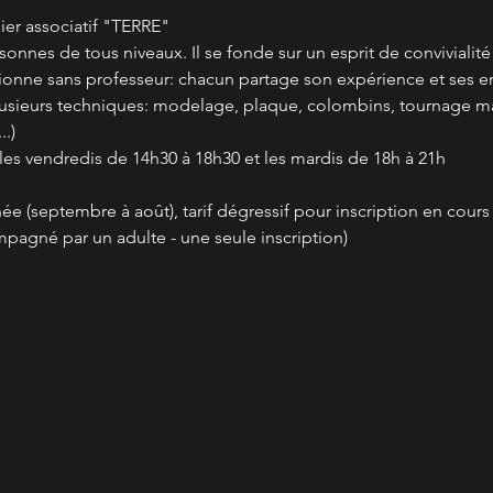
er associatif "TERRE"
rsonnes de tous niveaux. Il se fonde sur un esprit de convivialit
ctionne sans professeur: chacun partage son expérience et ses en
plusieurs techniques: modelage, plaque, colombins, tournage m
.)
 les vendredis de 14h30 à 18h30 et les mardis de 18h à 21h
nnée (septembre à août), tarif dégressif pour inscription en cour
mpagné par un adulte - une seule inscription)