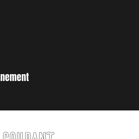
vènement
U COURANT