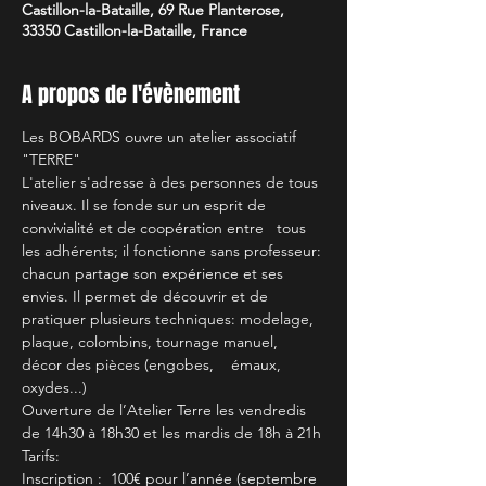
Castillon-la-Bataille, 69 Rue Planterose,
33350 Castillon-la-Bataille, France
A propos de l'évènement
Les BOBARDS ouvre un atelier associatif 
"TERRE"
L'atelier s'adresse à des personnes de tous 
niveaux. Il se fonde sur un esprit de 
convivialité et de coopération entre   tous 
les adhérents; il fonctionne sans professeur: 
chacun partage son expérience et ses 
envies. Il permet de découvrir et de 
pratiquer plusieurs techniques: modelage, 
plaque, colombins, tournage manuel, 
décor des pièces (engobes,    émaux, 
oxydes...)
Ouverture de l’Atelier Terre les vendredis 
de 14h30 à 18h30 et les mardis de 18h à 21h
Tarifs:
Inscription :  100€ pour l’année (septembre 