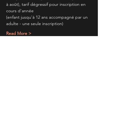
à août), tarif dégressif pour inscription en 
cours d'année
(enfant jusqu'à 12 ans accompagné par un 
adulte - une seule inscription)
Read More >
Partager cet évènement
TIENS TOI AU
COURANT