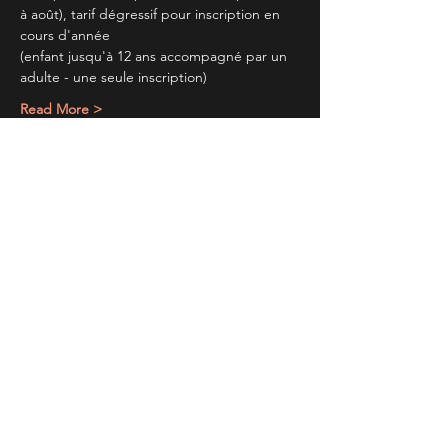
à août), tarif dégressif pour inscription en 
cours d'année
(enfant jusqu'à 12 ans accompagné par un 
adulte - une seule inscription)
Read More >
Partager cet évènement
TIENS TOI AU
COURANT