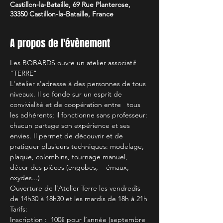
Castillon-la-Bataille, 69 Rue Planterose,
33350 Castillon-la-Bataille, France
A propos de l'évènement
Les BOBARDS ouvre un atelier associatif 
"TERRE"
L'atelier s'adresse à des personnes de tous 
niveaux. Il se fonde sur un esprit de 
convivialité et de coopération entre   tous 
les adhérents; il fonctionne sans professeur: 
chacun partage son expérience et ses 
envies. Il permet de découvrir et de 
pratiquer plusieurs techniques: modelage, 
plaque, colombins, tournage manuel, 
décor des pièces (engobes,    émaux, 
oxydes...)
Ouverture de l’Atelier Terre les vendredis 
de 14h30 à 18h30 et les mardis de 18h à 21h
Tarifs:
Inscription :  100€ pour l’année (septembre 