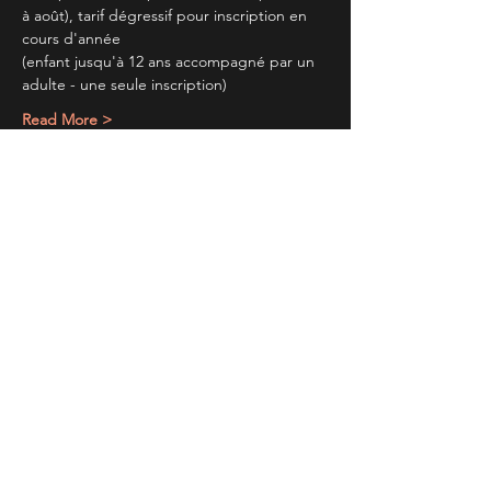
à août), tarif dégressif pour inscription en 
cours d'année
(enfant jusqu'à 12 ans accompagné par un 
adulte - une seule inscription)
Read More >
Partager cet évènement
TIENS TOI AU
COURANT