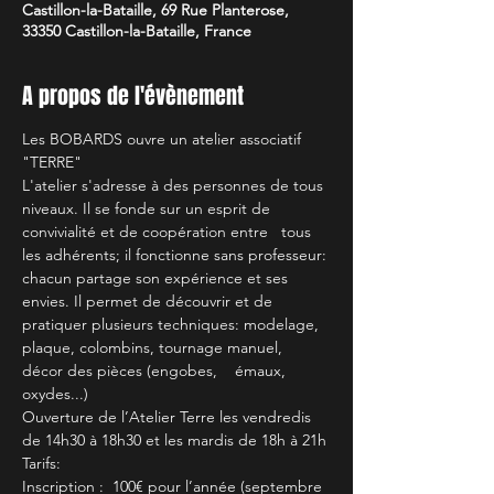
Castillon-la-Bataille, 69 Rue Planterose,
33350 Castillon-la-Bataille, France
A propos de l'évènement
Les BOBARDS ouvre un atelier associatif 
"TERRE"
L'atelier s'adresse à des personnes de tous 
niveaux. Il se fonde sur un esprit de 
convivialité et de coopération entre   tous 
les adhérents; il fonctionne sans professeur: 
chacun partage son expérience et ses 
envies. Il permet de découvrir et de 
pratiquer plusieurs techniques: modelage, 
plaque, colombins, tournage manuel, 
décor des pièces (engobes,    émaux, 
oxydes...)
Ouverture de l’Atelier Terre les vendredis 
de 14h30 à 18h30 et les mardis de 18h à 21h
Tarifs:
Inscription :  100€ pour l’année (septembre 