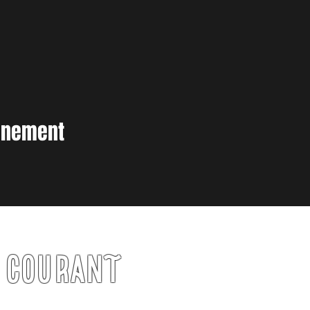
vènement
U COURANT