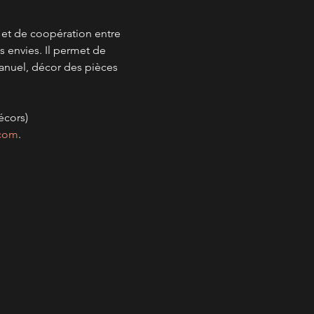
é et de coopération entre 
s envies. Il permet de 
anuel, décor des pièces 
écors)
.com
.