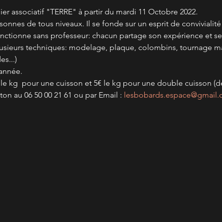
r associatif "TERRE" à partir du mardi 11 Octobre 2022.
rsonnes de tous niveaux. Il se fonde sur un esprit de convivialit
il fonctionne sans professeur: chacun partage son expérience et se
plusieurs techniques: modelage, plaque, colombins, tournage m
es...)
’année.
 le kg  pour une cuisson et 5€ le kg pour une double cuisson (d
ton au 06 50 00 21 61 ou par Email : 
lesbobards.espace@gmail