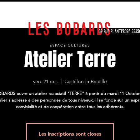
EXPOSITIONS
STAGES
SPECTACLES
CALENDRIER
ARCHIVES
LES BOBARDS
69 RUE PLANTEROSE 3335
ESPACE CULTUREL
Atelier Terre
ven. 21 oct.
  |  
Castillon-la-Bataille
BARDS ouvre un atelier associatif "TERRE" à partir du mardi 11 Octobr
elier s'adresse à des personnes de tous niveaux. Il se fonde sur un espr
convivialité et de coopération entre tous les adhérents.
Les inscriptions sont closes