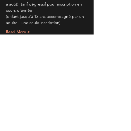
à août), tarif dégressif pour inscription en 
cours d'année
(enfant jusqu'à 12 ans accompagné par un 
adulte - une seule inscription)
Read More >
Partager cet évènement
TIENS TOI AU
COURANT