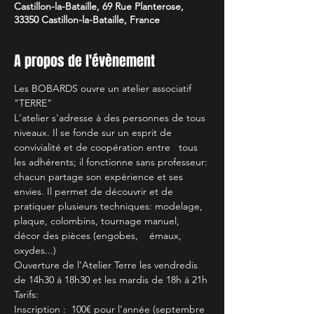
Castillon-la-Bataille, 69 Rue Planterose,
33350 Castillon-la-Bataille, France
A propos de l'évènement
Les BOBARDS ouvre un atelier associatif 
"TERRE"
L'atelier s'adresse à des personnes de tous 
niveaux. Il se fonde sur un esprit de 
convivialité et de coopération entre   tous 
les adhérents; il fonctionne sans professeur: 
chacun partage son expérience et ses 
envies. Il permet de découvrir et de 
pratiquer plusieurs techniques: modelage, 
plaque, colombins, tournage manuel, 
décor des pièces (engobes,    émaux, 
oxydes...)
Ouverture de l’Atelier Terre les vendredis 
de 14h30 à 18h30 et les mardis de 18h à 21h
Tarifs:
Inscription :  100€ pour l’année (septembre 