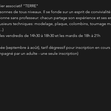
er associatif "TERRE"
rsonnes de tous niveaux. Il se fonde sur un esprit de convivialit
ctionne sans professeur: chacun partage son expérience et ses en
plusieurs techniques: modelage, plaque, colombins, tournage m
.)
 les vendredis de 14h30 à 18h30 et les mardis de 18h à 21h
nnée (septembre à août), tarif dégressif pour inscription en cour
mpagné par un adulte - une seule inscription)