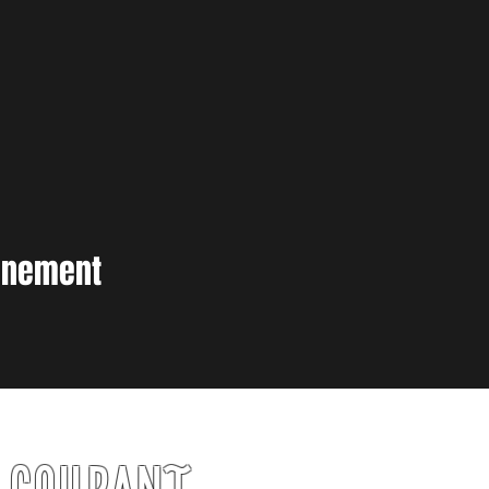
vènement
U COURANT