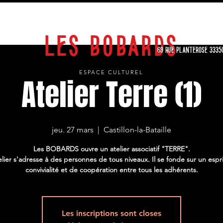
EXPOSITIONS
STAGES
SPECTACLES
CALENDRIER
ARCHIVES
LES BOBARDS
69 RUE PLANTEROSE 3335
ESPACE CULTUREL
Atelier Terre (1)
jeu. 27 mars
  |  
Castillon-la-Bataille
Les BOBARDS ouvre un atelier associatif "TERRE".
elier s'adresse à des personnes de tous niveaux. Il se fonde sur un espr
convivialité et de coopération entre tous les adhérents.
Les inscriptions sont closes