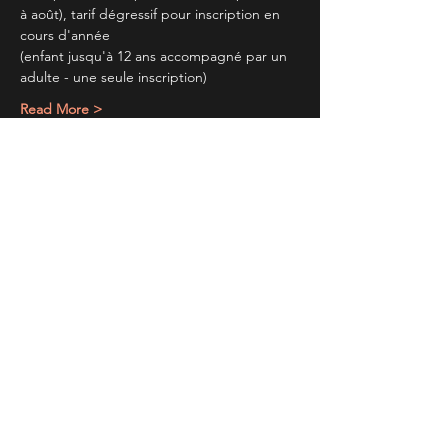
à août), tarif dégressif pour inscription en 
cours d'année
(enfant jusqu'à 12 ans accompagné par un 
adulte - une seule inscription)
Read More >
Partager cet évènement
TIENS TOI AU
COURANT