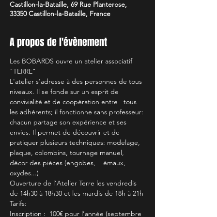
Castillon-la-Bataille, 69 Rue Planterose,
33350 Castillon-la-Bataille, France
A propos de l'évènement
Les BOBARDS ouvre un atelier associatif 
"TERRE"
L'atelier s'adresse à des personnes de tous 
niveaux. Il se fonde sur un esprit de 
convivialité et de coopération entre   tous 
les adhérents; il fonctionne sans professeur: 
chacun partage son expérience et ses 
envies. Il permet de découvrir et de 
pratiquer plusieurs techniques: modelage, 
plaque, colombins, tournage manuel, 
décor des pièces (engobes,    émaux, 
oxydes...)
Ouverture de l’Atelier Terre les vendredis 
de 14h30 à 18h30 et les mardis de 18h à 21h
Tarifs:
Inscription :  100€ pour l’année (septembre 