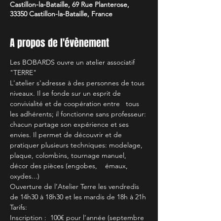
Castillon-la-Bataille, 69 Rue Planterose,
33350 Castillon-la-Bataille, France
A propos de l'évènement
Les BOBARDS ouvre un atelier associatif 
"TERRE"
L'atelier s'adresse à des personnes de tous 
niveaux. Il se fonde sur un esprit de 
convivialité et de coopération entre   tous 
les adhérents; il fonctionne sans professeur: 
chacun partage son expérience et ses 
envies. Il permet de découvrir et de 
pratiquer plusieurs techniques: modelage, 
plaque, colombins, tournage manuel, 
décor des pièces (engobes,    émaux, 
oxydes...)
Ouverture de l’Atelier Terre les vendredis 
de 14h30 à 18h30 et les mardis de 18h à 21h
Tarifs:
Inscription :  100€ pour l’année (septembre 