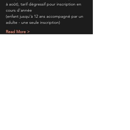
à août), tarif dégressif pour inscription en 
cours d'année
(enfant jusqu'à 12 ans accompagné par un 
adulte - une seule inscription)
Read More >
Partager cet évènement
TIENS TOI AU
COURANT